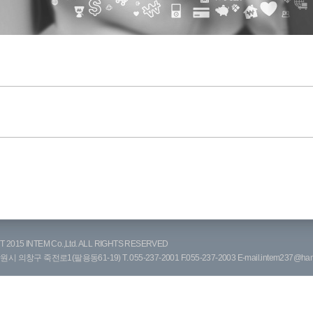
 2015 INTEM Co.,Ltd. ALL RIGHTS RESERVED
의창구 죽전로1(팔용동61-19) T. 055-237-2001 F.055-237-2003 E-mail.
intem237@han